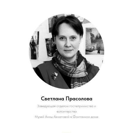
Светлана Прасолова
Заведующая отделом гостеприимства и
волонтерства
Музей Анны Ахматовой в Фонтанном доме