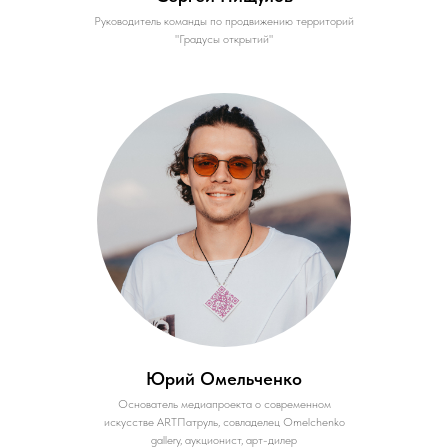
Руководитель команды по продвижению территорий
"Градусы открытий"
Юрий Омельченко
Основатель медиапроекта о современном
искусстве ARTПатруль, совладелец Omelchenko
gallery, аукционист, арт-дилер